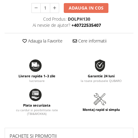
ADAUGA IN COS
Cod Produs:
DOLPH130
Ai nevoie de ajutor?
+40722535407
Adauga la Favorite
Cere informatii
Livrare rapida 1–3 zile
Garantie 24 luni
lucratoare
la toate produsele QUBARO
Plata securizata
Montaj rapid si simplu
cu cardul si posibilitate rate
(TBI&MOKKA)
PACHETE SI PROMOTII