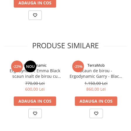
ADAUGA IN COS
PRODUSE SIMILARE
Ergodynamic
TerraMob
-22%
NOU
-25%
ErgoDynamic Emma Black
Scaun de birou -
scaun inalt de birou cu
Ergodynamic Garry - Black-
suport picioare si roti cu
Full Mesh
770,00 Lei
1.150,00 Lei
franare la presiune!!
600,00 Lei
860,00 Lei
ADAUGA IN COS
ADAUGA IN COS