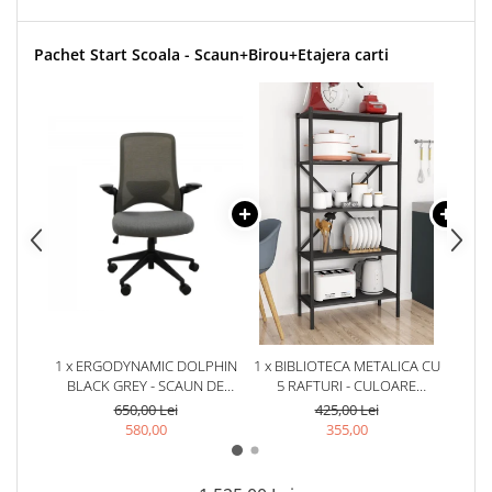
Pachet Start Scoala - Scaun+Birou+Etajera carti
1 x ERGODYNAMIC DOLPHIN
1 x BIBLIOTECA METALICA CU
1 x B
BLACK GREY - SCAUN DE
5 RAFTURI - CULOARE
ANT
BIROU CU BRATE RABATABILE
ANTRACIT, 158X66X35
650,00 Lei
425,00 Lei
580,00
355,00