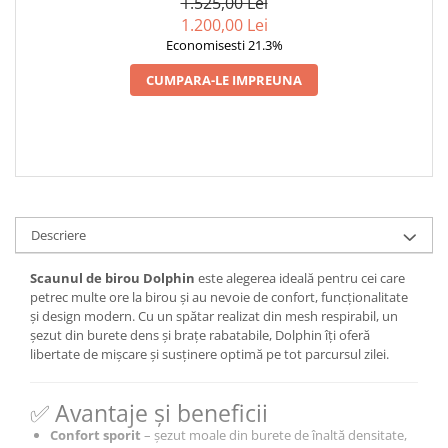
1.525,00 Lei
1.200,00 Lei
Economisesti 21.3%
CUMPARA-LE IMPREUNA
Descriere
Scaunul de birou Dolphin
este alegerea ideală pentru cei care
petrec multe ore la birou și au nevoie de confort, funcționalitate
și design modern. Cu un spătar realizat din mesh respirabil, un
șezut din burete dens și brațe rabatabile, Dolphin îți oferă
libertate de mișcare și susținere optimă pe tot parcursul zilei.
✅ Avantaje și beneficii
Confort sporit
– șezut moale din burete de înaltă densitate,