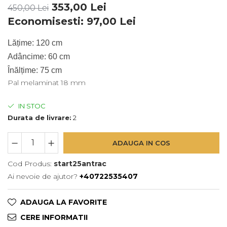
353,00 Lei
450,00 Lei
Economisesti:
97,00
Lei
Lățime: 120 cm
Adâncime: 60 cm
Înălțime: 75 cm
Pal melaminat 18 mm
IN STOC
Durata de livrare:
2
ADAUGA IN COS
Cod Produs:
start25antrac
Ai nevoie de ajutor?
+40722535407
ADAUGA LA FAVORITE
CERE INFORMATII