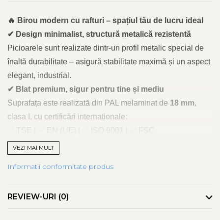
🔥
Birou modern cu rafturi – spațiul tău de lucru ideal
✔
Design minimalist, structură metalică rezistentă
Picioarele sunt realizate dintr-un profil metalic special de
înaltă durabilitate – asigură stabilitate maximă și un aspect
elegant, industrial.
✔
Blat premium, sigur pentru tine și mediu
Suprafața este realizată din PAL melaminat de
18 mm
,
clasa I, cu certificări internaționale:
✅
TSE |
✅
EN (UE) |
✅
ISO 9001 |
✅
FSC
Produsul respectă standardul E1 –
fără substanțe
VEZI MAI MULT
cancerigene sau toxice
.
Informatii conformitate produs
✔
Finisaje de top pentru o utilizare zilnică fără griji
Canturi sigilate cu bandă PVC de calitate superioară –
REVIEW-URI
(0)
previn umflarea, zgârieturile și deformarea în timp.
✔
Funcționalitate și organizare smart