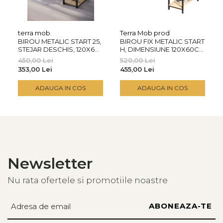
terra mob
Terra Mob prod
BIROU METALIC START 25,
BIROU FIX METALIC START
STEJAR DESCHIS, 120X60
H, DIMENSIUNE 120X60CM
CM, 2 POLITE
BLAT STEJAR DESCHIS 18
450,00 Lei
520,00 Lei
MM
353,00 Lei
455,00 Lei
ADAUGA IN COS
ADAUGA IN COS
Newsletter
Nu rata ofertele si promotiile noastre