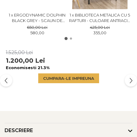
1 x ERGODYNAMIC DOLPHIN
1 x BIBLIOTECA METALICA CU 5
1
BLACK GREY - SCAUN DE
RAFTURI - CULOARE ANTRACIT,
BIROU CU BRATE RABATABILE
158X66X35
650,00 Lei
425,00 Lei
580,00
355,00
1.525,00 Lei
1.200,00 Lei
Economisesti 21.3%
CUMPARA-LE IMPREUNA
DESCRIERE