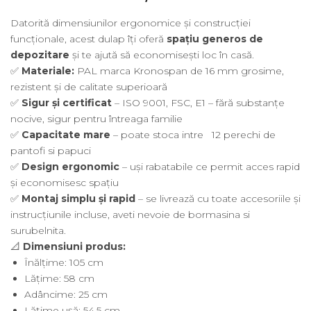
Datorită dimensiunilor ergonomice și construcției
funcționale, acest dulap îți oferă
spațiu generos de
depozitare
și te ajută să economisești loc în casă.
✅
Materiale:
PAL marca Kronospan de 16 mm grosime,
rezistent și de calitate superioară
✅
Sigur și certificat
– ISO 9001, FSC, E1 – fără substanțe
nocive, sigur pentru întreaga familie
✅
Capacitate mare
– poate stoca intre 12 perechi de
pantofi si papuci
✅
Design ergonomic
– uși rabatabile ce permit acces rapid
și economisesc spațiu
✅
Montaj simplu și rapid
– se livrează cu toate accesoriile și
instrucțiunile incluse, aveti nevoie de bormasina si
surubelnita.
📐
Dimensiuni produs:
Înălțime: 105 cm
Lățime: 58 cm
Adâncime: 25 cm
Lățime ușă: 54,5 cm