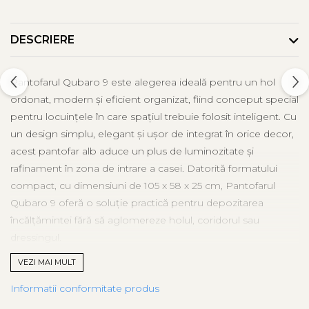
DESCRIERE
Pantofarul Qubaro 9 este alegerea ideală pentru un hol
ordonat, modern și eficient organizat, fiind conceput special
pentru locuințele în care spațiul trebuie folosit inteligent. Cu
un design simplu, elegant și ușor de integrat în orice decor,
acest pantofar alb aduce un plus de luminozitate și
rafinament în zona de intrare a casei. Datorită formatului
compact, cu dimensiuni de 105 x 58 x 25 cm, Pantofarul
Qubaro 9 oferă o soluție practică pentru depozitarea
încălțămintei fără să aglomereze holul, coridorul sau
dressingul.
VEZI MAI MULT
Acest mobilier pentru hol este prevăzut cu uși rabatabile, un
sistem foarte util pentru organizarea pantofilor, adidașilor,
Informatii conformitate produs
papucilor sau altor tipuri de încălțăminte de zi cu zi. Ușile