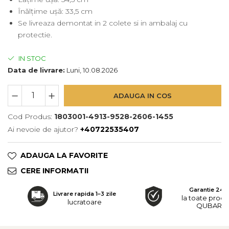
Înălțime ușă: 33,5 cm
Se livreaza demontat in 2 colete si in ambalaj cu
protectie.
IN STOC
Data de livrare:
Luni, 10.08.2026
ADAUGA IN COS
Cod Produs:
1803001-4913-9528-2606-1455
Ai nevoie de ajutor?
+40722535407
ADAUGA LA FAVORITE
CERE INFORMATII
Garantie 24 l
Livrare rapida 1–3 zile
la toate prod
lucratoare
QUBARO