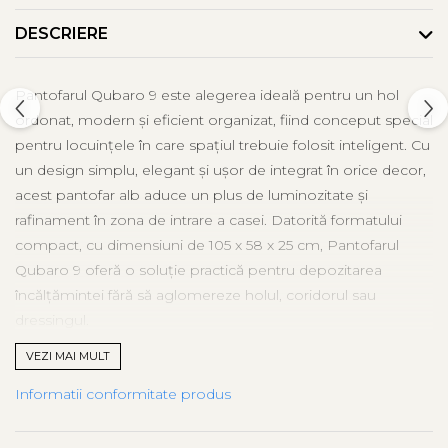
DESCRIERE
Pantofarul Qubaro 9 este alegerea ideală pentru un hol
ordonat, modern și eficient organizat, fiind conceput special
pentru locuințele în care spațiul trebuie folosit inteligent. Cu
un design simplu, elegant și ușor de integrat în orice decor,
acest pantofar alb aduce un plus de luminozitate și
rafinament în zona de intrare a casei. Datorită formatului
compact, cu dimensiuni de 105 x 58 x 25 cm, Pantofarul
Qubaro 9 oferă o soluție practică pentru depozitarea
încălțămintei fără să aglomereze holul, coridorul sau
dressingul.
VEZI MAI MULT
Acest mobilier pentru hol este prevăzut cu uși rabatabile, un
sistem foarte util pentru organizarea pantofilor, adidașilor,
Informatii conformitate produs
papucilor sau altor tipuri de încălțăminte de zi cu zi. Ușile
rabatabile permit acces rapid și comod la interior, păstrând