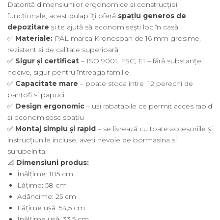
Datorită dimensiunilor ergonomice și construcției
funcționale, acest dulap îți oferă
spațiu generos de
depozitare
și te ajută să economisești loc în casă.
✅
Materiale:
PAL marca Kronospan de 16 mm grosime,
rezistent și de calitate superioară
✅
Sigur și certificat
– ISO 9001, FSC, E1 – fără substanțe
nocive, sigur pentru întreaga familie
✅
Capacitate mare
– poate stoca intre 12 perechi de
pantofi si papuci
✅
Design ergonomic
– uși rabatabile ce permit acces rapid
și economisesc spațiu
✅
Montaj simplu și rapid
– se livrează cu toate accesoriile și
instrucțiunile incluse, aveti nevoie de bormasina si
surubelnita.
📐
Dimensiuni produs:
Înălțime: 105 cm
Lățime: 58 cm
Adâncime: 25 cm
Lățime ușă: 54,5 cm
Înălțime ușă: 33,5 cm