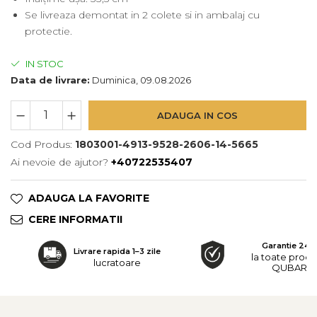
Se livreaza demontat in 2 colete si in ambalaj cu
protectie.
IN STOC
Data de livrare:
Duminica, 09.08.2026
ADAUGA IN COS
Cod Produs:
1803001-4913-9528-2606-14-5665
Ai nevoie de ajutor?
+40722535407
ADAUGA LA FAVORITE
CERE INFORMATII
Garantie 24 l
Livrare rapida 1–3 zile
la toate prod
lucratoare
QUBARO