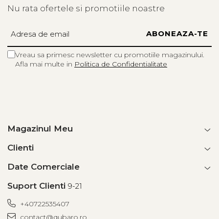
sneakers
Nu rata ofertele si promotiile noastre
pantofi eleganți
încălțăminte de zi cu zi
Vreau sa primesc newsletter cu promotiile magazinului.
Prin organizarea verticală, pantofarul reduce dezordinea din
Afla mai multe in
Politica de Confidentialitate
hol și protejează încălțămintea de praf sau deteriorare.
Design Modern pentru
Orice Interior
Magazinul Meu
Clienti
Culoarea alba creează un contrast elegant și modern,
potrivit pentru:
Date Comerciale
interioare moderne
Suport Clienti
9-21
stil scandinav
+40722535407
contact@qubaro.ro