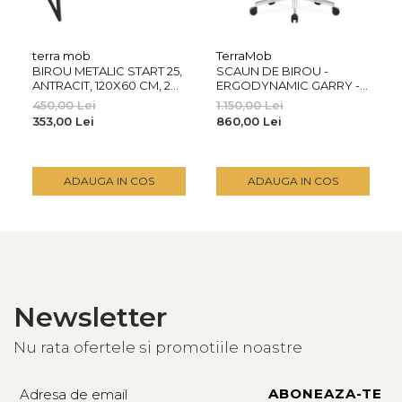
terra mob
TerraMob
BIROU METALIC START 25,
SCAUN DE BIROU -
ANTRACIT, 120X60 CM, 2
ERGODYNAMIC GARRY -
POLITE
BLACK-FULL MESH
450,00 Lei
1.150,00 Lei
353,00 Lei
860,00 Lei
ADAUGA IN COS
ADAUGA IN COS
Newsletter
Nu rata ofertele si promotiile noastre