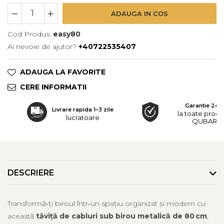
ADAUGA IN COS
Cod Produs:
easy80
Ai nevoie de ajutor?
+40722535407
ADAUGA LA FAVORITE
CERE INFORMATII
Garantie 24 l
Livrare rapida 1–3 zile
la toate prod
lucratoare
QUBARO
DESCRIERE
Transformă‑ți biroul într‑un spațiu organizat și modern cu
această
tăviță de cabluri sub birou metalică de 80 cm
,