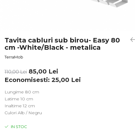
Tavita cabluri sub birou- Easy 80
cm -White/Black - metalica
TerraMob
85,00 Lei
110,00 Lei
Economisesti:
25,00
Lei
Lungime 80 cm
Latime 10 cm
Inaltime 12 cm
Culori Alb / Negru
IN STOC