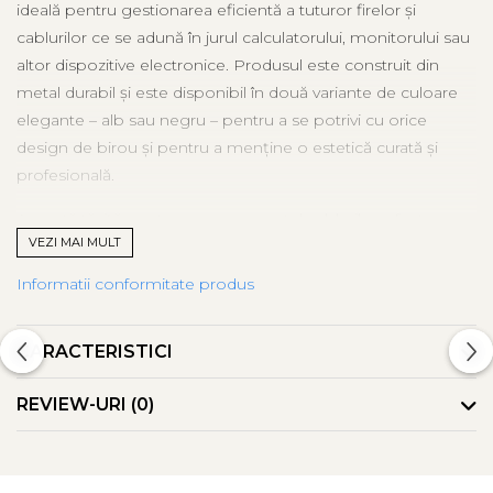
ideală pentru gestionarea eficientă a tuturor firelor și
cablurilor ce se adună în jurul calculatorului, monitorului sau
altor dispozitive electronice. Produsul este construit din
metal durabil și este disponibil în două variante de culoare
elegante – alb sau negru – pentru a se potrivi cu orice
design de birou și pentru a menține o estetică curată și
profesională.
Această tăviță pentru managementul cablurilor a fost
VEZI MAI MULT
proiectată special pentru a fi montată
sub birou
,
ascunzând firele la vedere și prevenind încâlceala neplăcută
Informatii conformitate produs
care apare în mod frecvent în spațiile de lucru dezordonate.
Prin utilizarea unui astfel de sistem de organizare, îți poți
CARACTERISTICI
elibera spațiul de lucru și reduce riscul de accidente cauzate
de cabluri aglomerate pe podea sau pe birou.
REVIEW-URI
(0)
Montarea este simplă și stabilă, astfel încât tăvița rămâne
fixă și își îndeplinește funcția fără probleme, indiferent că
lucrezi de acasă sau în birou. Materialul metalic conferă