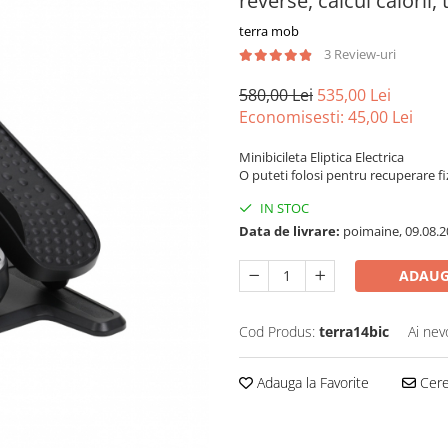
reverse, calcul calorii,
terra mob
3 Review-uri
580,00 Lei
535,00 Lei
Economisesti:
45,00
Lei
Minibicileta Eliptica Electrica
O puteti folosi pentru recuperare fi
IN STOC
Data de livrare:
poimaine, 09.08.2
ADAUG
Cod Produs:
terra14bic
Ai nev
Adauga la Favorite
Cere 