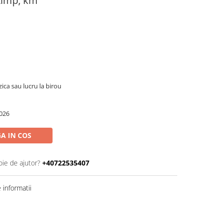
 timp, km
zica sau lucru la birou
026
A IN COS
oie de ajutor?
+40722535407
informatii