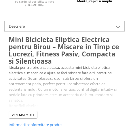
Montaj rapid si simplu
cu cardul si posibilitate rate
(TBI&MOKKA)
Descriere
Mini Bicicleta Eliptica Electrica
pentru Birou – Miscare in Timp ce
Lucrezi, Fitness Pasiv, Compacta
si Silentioasa
Ideala pentru birou sau acasa, aceasta mini bicicleta eliptica
electrica si mecanica e ajuta sa faci miscare fara a-ti intrerupe
activitatea. Se amplaseaza usor sub birou si ofera un
antrenament pasiv, perfect pentru combaterea efectelor
sedentarismului. Cu un motor silentios, control digital intuitiv si
pedale late cu prindere, este un accesoriu de birou modern si
sanatos.
Beneficii cheie:
Activitate fizica pasiva in timpul muncii
VEZI MAI MULT
Potrivita pentru birouri reglabile electric
Reduce stresul si oboseala
Informatii conformitate produs
Silentioasa, ideala pentru birouri open-space