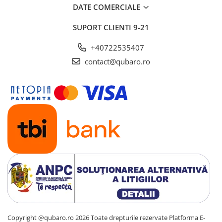
DATE COMERCIALE
Culoarea alba creează un contrast elegant și modern, potrivit
pentru:
SUPORT CLIENTI
9-21
interioare moderne
stil scandinav
+40722535407
design minimalist
locuințe contemporane
contact@qubaro.ro
Pantofarul se integrează perfect în hol, dressing sau chiar în spații
de depozitare.
Copyright @qubaro.ro 2026 Toate drepturile rezervate
Platforma E-