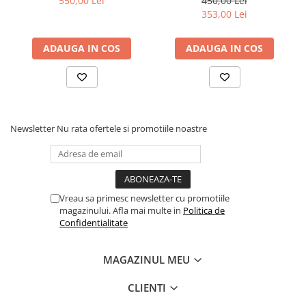
550,00 Lei
450,00 Lei
adâncime
353,00 Lei
✔
Aspect modern și elegant
– finisaj antracit cu pin
✔
Organizare eficientă a încălțămintei
✔
Construcție stabilă și durabilă
ADAUGA IN COS
ADAUGA IN COS
✔
Perfect pentru apartamente și case moderne
Organizare Inteligentă
pentru Încălțămintea Ta
Newsletter
Nu rata ofertele si promotiile noastre
Compartimentele optimizate permit depozitarea eficientă a
diferitelor tipuri de încălțăminte:
pantofi casual, papuci de casa
sneakers
pantofi eleganți
Vreau sa primesc newsletter cu promotiile
încălțăminte de zi cu zi
magazinului. Afla mai multe in
Politica de
Prin organizarea verticală, pantofarul reduce dezordinea din hol
Confidentialitate
și protejează încălțămintea de praf sau deteriorare.
MAGAZINUL MEU
Design Modern pentru
CLIENTI
Orice Interior