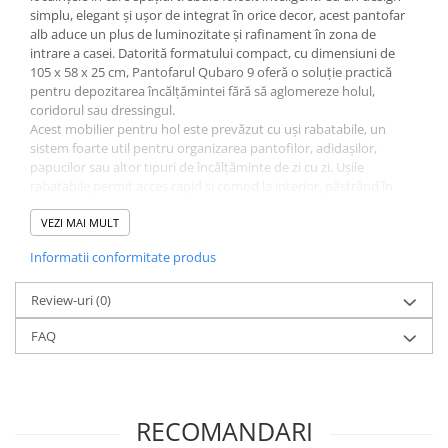
simplu, elegant și ușor de integrat în orice decor, acest pantofar
alb aduce un plus de luminozitate și rafinament în zona de
intrare a casei. Datorită formatului compact, cu dimensiuni de
105 x 58 x 25 cm, Pantofarul Qubaro 9 oferă o soluție practică
pentru depozitarea încălțămintei fără să aglomereze holul,
coridorul sau dressingul.
Acest mobilier pentru hol este prevăzut cu uși rabatabile, un
sistem foarte util pentru organizarea pantofilor, adidașilor,
papucilor sau altor tipuri de încălțăminte de zi cu zi. Ușile
rabatabile permit acces rapid și comod la interior, păstrând în
același timp un aspect curat și minimalist la exterior. Adâncimea
de 25 cm îl face potrivit inclusiv pentru spații înguste,
VEZI MAI MULT
apartamente, garsoniere sau holuri mici, unde fiecare centimetru
Informatii conformitate produs
contează. Înălțimea de 105 cm și lățimea de aproximativ 58-60 cm
oferă un echilibru excelent între capacitatea de depozitare și
amprenta redusă la sol.
Review-uri
(0)
Un atu important al Pantofarului Qubaro 9 este materialul de
FAQ
calitate: PAL melaminat marca Kronospan, recunoscut pentru
rezistență, stabilitate și aspect uniform. Suprafața melaminată
este ușor de întreținut, se curăță rapid și oferă produsului un
finisaj modern, potrivit pentru utilizare zilnică. Fabricat în Grecia,
acest pantofar îmbină funcționalitatea mobilierului european cu
RECOMANDARI
un design practic, creat pentru nevoile reale ale unei locuințe