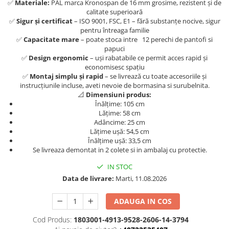
✅
Materiale:
PAL marca Kronospan de 16 mm grosime, rezistent și de
calitate superioară
✅
Sigur și certificat
– ISO 9001, FSC, E1 – fără substanțe nocive, sigur
pentru întreaga familie
✅
Capacitate mare
– poate stoca intre 12 perechi de pantofi si
papuci
✅
Design ergonomic
– uși rabatabile ce permit acces rapid și
economisesc spațiu
✅
Montaj simplu și rapid
– se livrează cu toate accesoriile și
instrucțiunile incluse, aveti nevoie de bormasina si surubelnita.
📐
Dimensiuni produs:
Înălțime: 105 cm
Lățime: 58 cm
Adâncime: 25 cm
Lățime ușă: 54,5 cm
Înălțime ușă: 33,5 cm
Se livreaza demontat in 2 colete si in ambalaj cu protectie.
IN STOC
Data de livrare:
Marti, 11.08.2026
ADAUGA IN COS
Cod Produs:
1803001-4913-9528-2606-14-3794