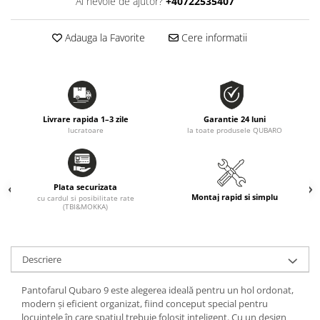
Ai nevoie de ajutor?
+40722535407
Adauga la Favorite
Cere informatii
Livrare rapida 1–3 zile
Garantie 24 luni
lucratoare
la toate produsele QUBARO
Plata securizata
Montaj rapid si simplu
cu cardul si posibilitate rate
(TBI&MOKKA)
Descriere
Pantofarul Qubaro 9 este alegerea ideală pentru un hol ordonat,
modern și eficient organizat, fiind conceput special pentru
locuințele în care spațiul trebuie folosit inteligent. Cu un design