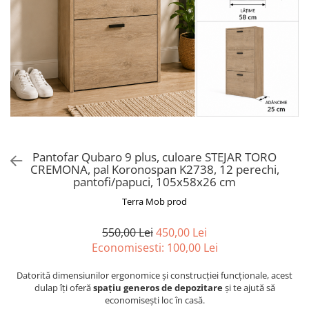
Pantofar Qubaro 9 plus, culoare STEJAR TORO
CREMONA, pal Koronospan K2738, 12 perechi,
pantofi/papuci, 105x58x26 cm
Terra Mob prod
550,00 Lei
450,00 Lei
Economisesti:
100,00
Lei
Datorită dimensiunilor ergonomice și construcției funcționale, acest
dulap îți oferă
spațiu generos de depozitare
și te ajută să
economisești loc în casă.