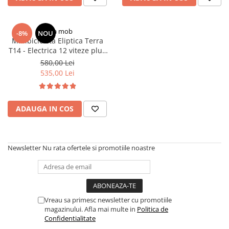
terra mob
-8%
NOU
Minibicicleta Eliptica Terra
T14 - Electrica 12 viteze plus
reverse, calcul calorii, timp,
580,00 Lei
km
535,00 Lei
ADAUGA IN COS
Newsletter
Nu rata ofertele si promotiile noastre
Vreau sa primesc newsletter cu promotiile
magazinului. Afla mai multe in
Politica de
Confidentialitate